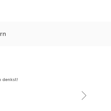
rn
n denkst!