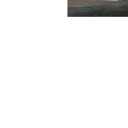
Mehr Infos
KONTAKT:
MM KONZEPTHAUS
Bergstrasse 12
82024 Taufkirchen
info@mm-konzeptha