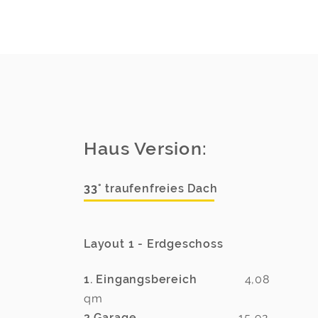
Haus Version:
33°
traufenfreies Dach
Layout 1 - Erdgeschoss
1. Eingangsbereich
4,08
qm
2.Garage
15,92