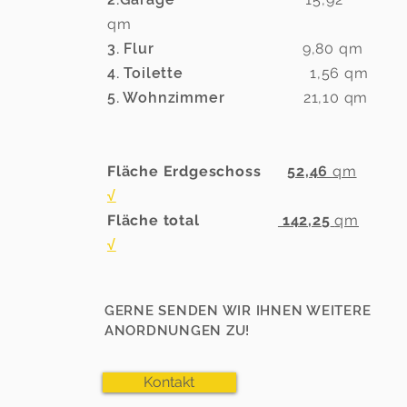
qm
3. Flur
9,80 qm
4. Toilette
1,56 qm
5. Wohnzimmer
21,10 qm
Fläche Erdgeschoss
52,46
qm
√
Fläche total
142,2
5
qm
√
GERNE SENDEN WIR IHNEN WEITERE
ANORDNUNGEN ZU!
Kontakt