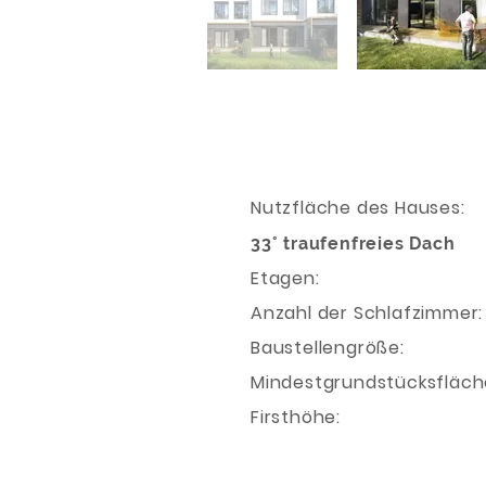
Nutzfläche des
33° traufenfreies Dach
Etage
Anzahl der Schla
Baustellengrö
Mindestgrundstücks
Firsthöhe: