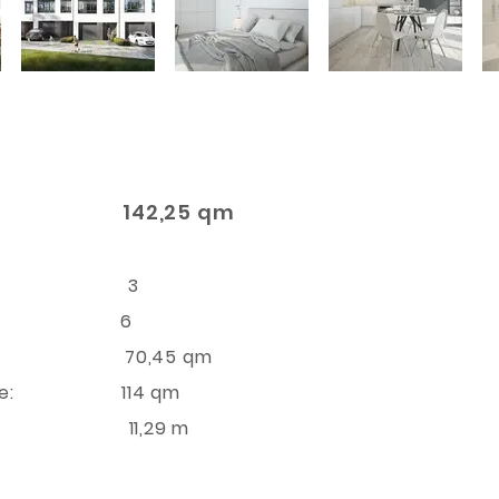
142,25 qm
 Hauses:
n: 3
fzimmer: 6
ße: 70,45 qm
fläche: 114 qm
 11,29 m