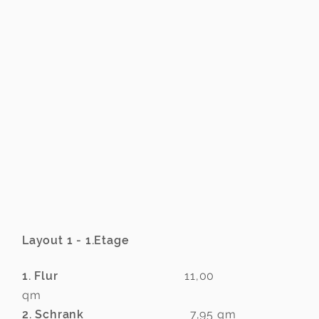
Layout 1 - 1.Etage
1. Flur
11,00
qm
2. Schrank
7,95 qm