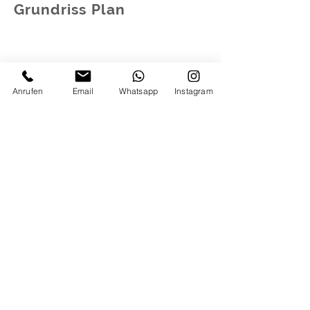
Grundriss Plan
Anrufen
Email
Whatsapp
Instagram
HABEN SIE FRAGEN ZU
DIESEM HAUS ?
KONTAKTIEREN SIE UNS !