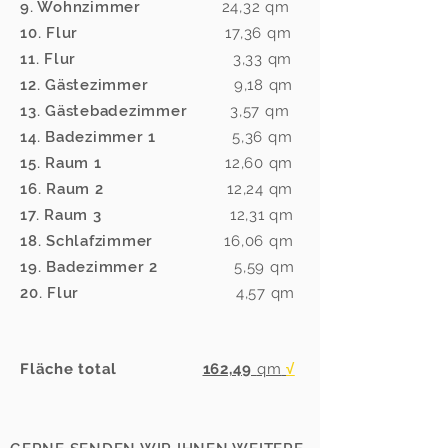
9. Wohnzimmer
24,32 qm
10. Flur
17,36 qm
11. Flur
3,33 qm
12. Gästezimmer
9,18 qm
13. Gästebadezimmer
3,57 qm
14. Badezimmer 1
5,36 qm
15. Raum 1
12,60 qm
16. Raum 2
12,24 qm
17. Raum 3
12,31 qm
18. Schlafzimmer
16,06 qm
19. Badezimmer 2
5,59 qm
20. Flur
4,57
qm
Fläche total
162,49
qm
√