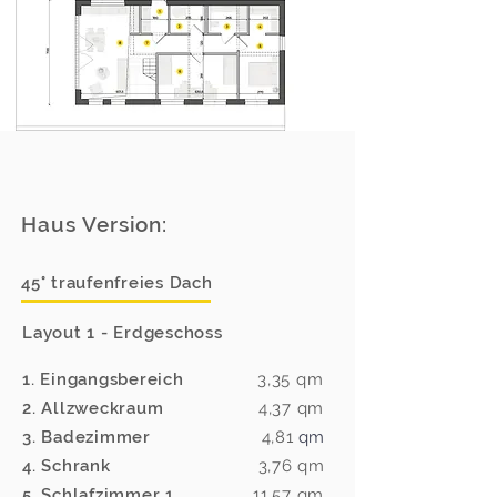
Haus Version:
45° traufenfreies Dach
Layout 1 - Erdgeschoss
1. Eingangsbereich
3,35
qm
2. Allzweckraum
4,37
qm
3. Badezimmer
4,81
qm
4. Schrank
3,76 qm
5. Schlafzimmer 1
11,57 qm