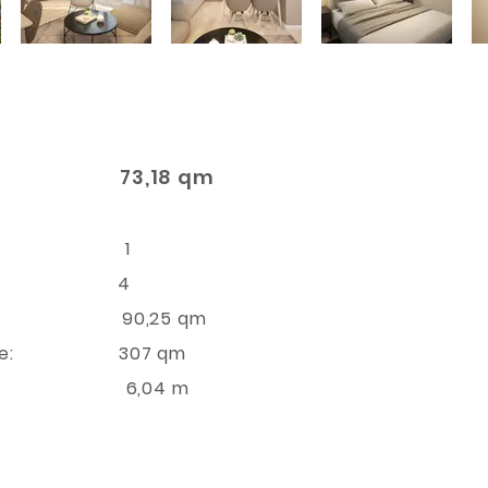
73,18 qm
 Hauses:
n: 1
fzimmer: 4
ße: 90,25 qm
sfläche: 307 qm
: 6,04 m