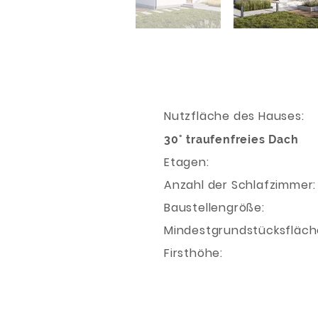
Nutzfläche des
30° traufenfreies Dach
Etage
Anzahl der Schla
Baustellengrö
Mindestgrundstück
Firsthöhe